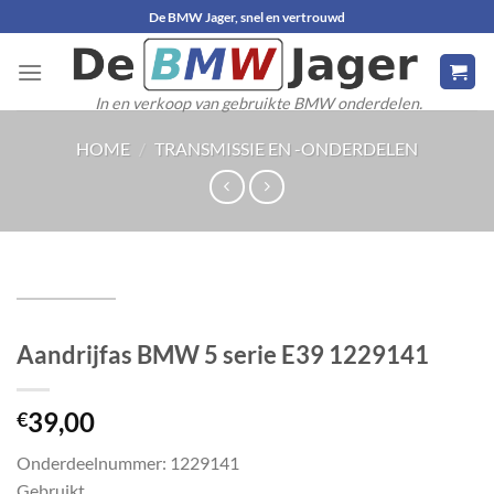
Ga
De BMW Jager, snel en vertrouwd
naar
inhoud
In en verkoop van gebruikte BMW onderdelen.
HOME
/
TRANSMISSIE EN -ONDERDELEN
Aandrijfas BMW 5 serie E39 1229141
39,00
€
Onderdeelnummer: 1229141
Gebruikt