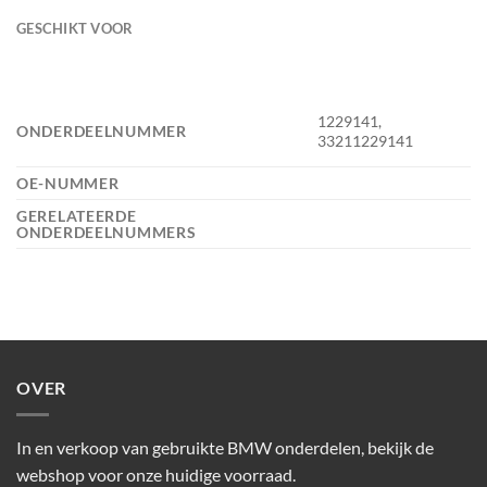
GESCHIKT VOOR
1229141,
ONDERDEELNUMMER
33211229141
OE-NUMMER
GERELATEERDE
ONDERDEELNUMMERS
OVER
In en verkoop van gebruikte BMW onderdelen, bekijk de
webshop voor onze huidige voorraad.