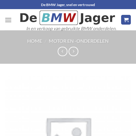
Ga
De BMW Jager, snel en vertrouwd
naar
inhoud
In en verkoop van gebruikte BMW onderdelen.
HOME
/
MOTOR EN -ONDERDELEN