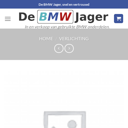
Ga
De BMW Jager, snel en vertrouwd
naar
inhoud
In en verkoop van gebruikte BMW onderdelen.
HOME
/
VERLICHTING