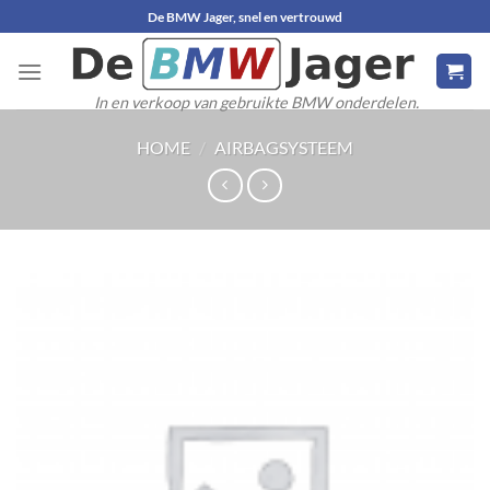
Ga
De BMW Jager, snel en vertrouwd
naar
inhoud
In en verkoop van gebruikte BMW onderdelen.
HOME
/
AIRBAGSYSTEEM