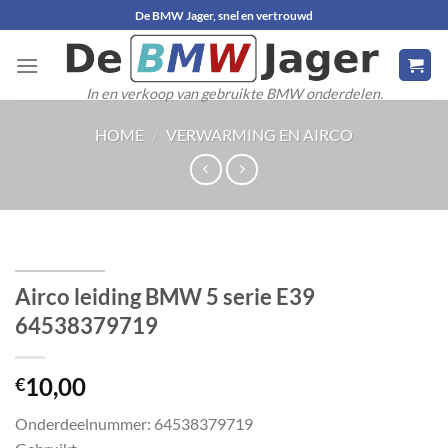
Ga
De BMW Jager, snel en vertrouwd
naar
inhoud
In en verkoop van gebruikte BMW onderdelen.
HOME
/
VERWARMING EN AIRCO
Airco leiding BMW 5 serie E39
64538379719
10,00
€
Onderdeelnummer: 64538379719