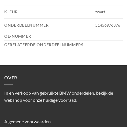
KLEUR
zwart
ONDERDEELNUMMER
51456976376
OE-NUMMER
GERELATEERDE ONDERDEELNUMMERS
OVER
In en verkoop van gebruikte BMW onderdelen, bekijk de
webshop voor onze huidige voorraad.
Algemene voorwaarden