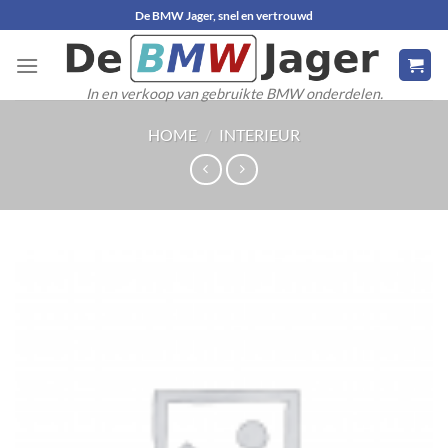
Ga
De BMW Jager, snel en vertrouwd
naar
inhoud
In en verkoop van gebruikte BMW onderdelen.
HOME
/
INTERIEUR