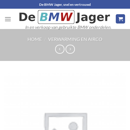
Ga
De BMW Jager, snel en vertrouwd
naar
inhoud
In en verkoop van gebruikte BMW onderdelen.
HOME
/
VERWARMING EN AIRCO