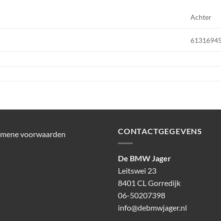
Achter
61316945
CONTACTGEGEVENS
emene voorwaarden
De BMW Jager
Leitswei 23
8401 CL Gorredijk
06-50207398
info@debmwjager.nl