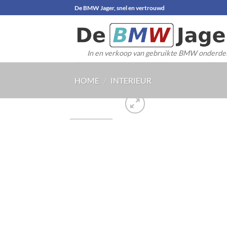
Ga
De BMW Jager, snel en vertrouwd
naar
inhoud
In en verkoop van gebruikte BMW onderde
HOME
/
INTERIEUR