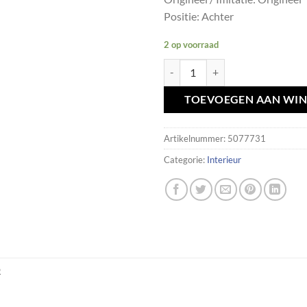
Positie: Achter
2 op voorraad
Binnenverlichting achter BMW E
TOEVOEGEN AAN WI
Artikelnummer:
5077731
Categorie:
Interieur
R