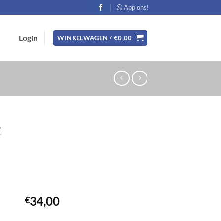
App ons!
Login
WINKELWAGEN /
€
0,00
g
34,00
€