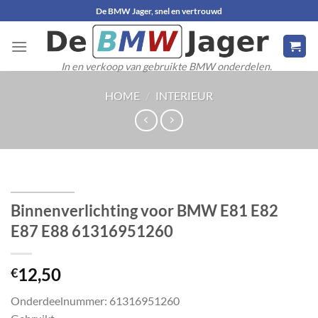
Ga
De BMW Jager, snel en vertrouwd
naar
inhoud
In en verkoop van gebruikte BMW onderdelen.
HOME
/
INTERIEUR
Binnenverlichting voor BMW E81 E82
E87 E88 61316951260
12,50
€
Onderdeelnummer: 61316951260