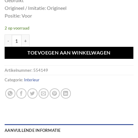
Gebruikt
Origineel / Imitatie: Origineel
Positie: Voor
2 op voorraad
Binnenverlichting voor BMW E81 E82 E87 E88 61316951260 aantal
TOEVOEGEN AAN WINKELWAGEN
Artikelnummer:
554149
Categorie:
Interieur
AANVULLENDE INFORMATIE