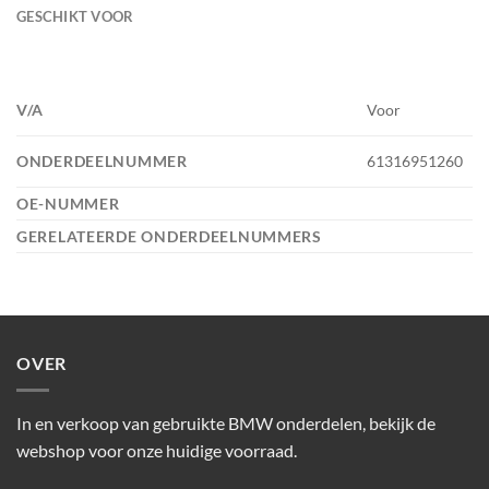
GESCHIKT VOOR
V/A
Voor
ONDERDEELNUMMER
61316951260
OE-NUMMER
GERELATEERDE ONDERDEELNUMMERS
OVER
In en verkoop van gebruikte BMW onderdelen, bekijk de
webshop voor onze huidige voorraad.