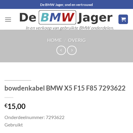
Ga
De BMW Jager, snel en vertrouwd
naar
inhoud
In en verkoop van gebruikte BMW onderdelen.
HOME
/
OVERIG
bowdenkabel BMW X5 F15 F85 7293622
15,00
€
Onderdeelnummer: 7293622
Gebruikt