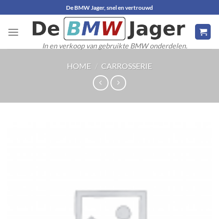
Ga
De BMW Jager, snel en vertrouwd
naar
inhoud
In en verkoop van gebruikte BMW onderdelen.
HOME
/
CARROSSERIE