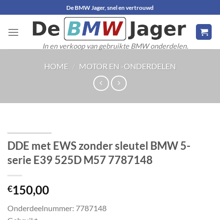
Ga
De BMW Jager, snel en vertrouwd
naar
inhoud
In en verkoop van gebruikte BMW onderdelen.
HOME
/
MOTOR EN -ONDERDELEN
DDE met EWS zonder sleutel BMW 5-
serie E39 525D M57 7787148
150,00
€
Onderdeelnummer: 7787148