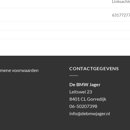
Linksacht
63177277
CONTACTGEGEVENS
emene voorwaarden
De BMW Jager
Leitswei 23
8401 CL Gorredijk
06-50207398
info@debmwjager.nl