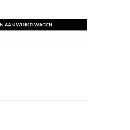
 F20 F21 F22 F23 F30 7277447 aantal
N AAN WINKELWAGEN