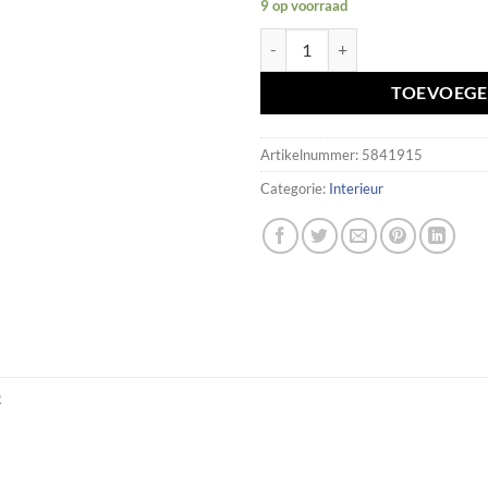
9 op voorraad
Deurgreepverlichting links BMW
TOEVOEGE
Artikelnummer:
5841915
Categorie:
Interieur
R