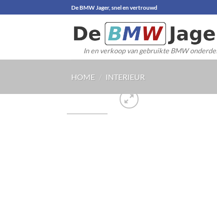
Ga
De BMW Jager, snel en vertrouwd
naar
inhoud
In en verkoop van gebruikte BMW onderde
HOME
/
INTERIEUR