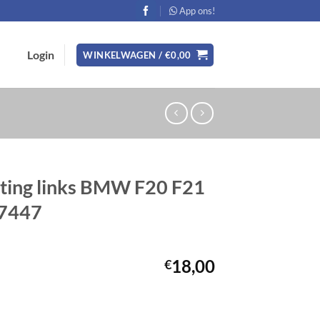
App ons!
Login
WINKELWAGEN /
€
0,00
ting links BMW F20 F21
77447
18,00
€