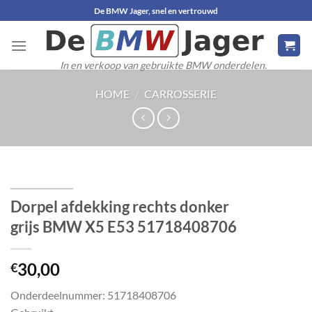
Ga
De BMW Jager, snel en vertrouwd
naar
inhoud
In en verkoop van gebruikte BMW onderdelen.
HOME
/
CARROSSERIE
Dorpel afdekking rechts donker
grijs BMW X5 E53 51718408706
30,00
€
Onderdeelnummer: 51718408706