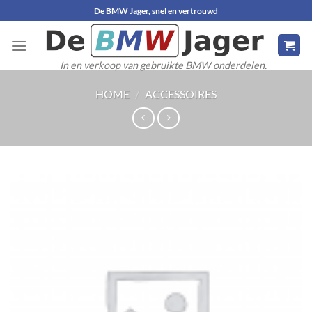
Ga
De BMW Jager, snel en vertrouwd
naar
inhoud
In en verkoop van gebruikte BMW onderdelen.
HOME
/
ACCESSOIRES