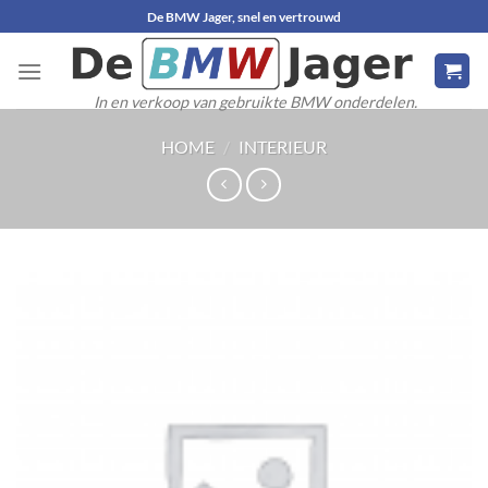
Ga
De BMW Jager, snel en vertrouwd
naar
inhoud
In en verkoop van gebruikte BMW onderdelen.
HOME
/
INTERIEUR