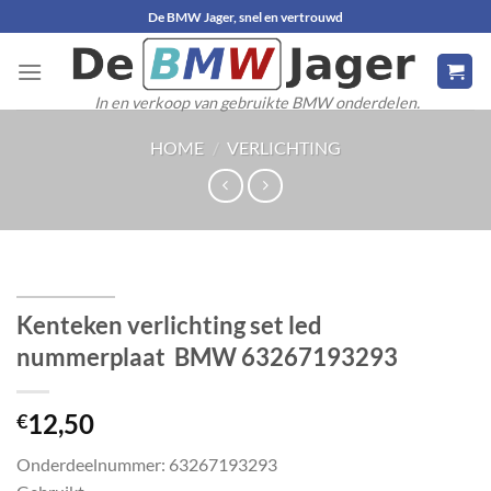
Ga
De BMW Jager, snel en vertrouwd
naar
inhoud
In en verkoop van gebruikte BMW onderdelen.
HOME
/
VERLICHTING
Kenteken verlichting set led
nummerplaat BMW 63267193293
12,50
€
Onderdeelnummer: 63267193293