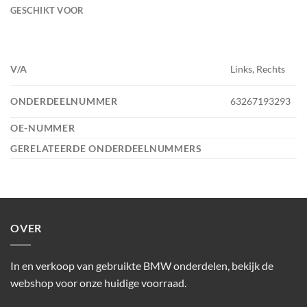
GESCHIKT VOOR
V/A
Links, Rechts
ONDERDEELNUMMER
63267193293
OE-NUMMER
GERELATEERDE ONDERDEELNUMMERS
OVER
In en verkoop van gebruikte BMW onderdelen, bekijk de
webshop voor onze huidige voorraad.