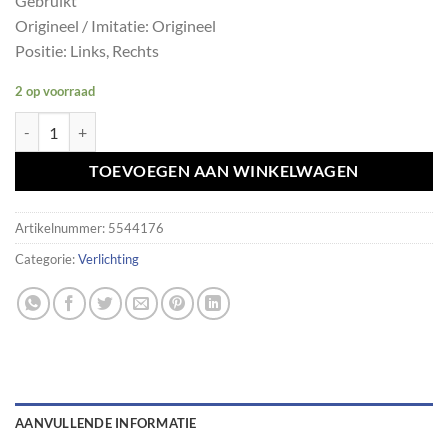
Gebruikt
Origineel / Imitatie: Origineel
Positie: Links, Rechts
2 op voorraad
Kenteken verlichting set led nummerplaat BMW 63267193293 aanta
TOEVOEGEN AAN WINKELWAGEN
Artikelnummer:
5544176
Categorie:
Verlichting
AANVULLENDE INFORMATIE