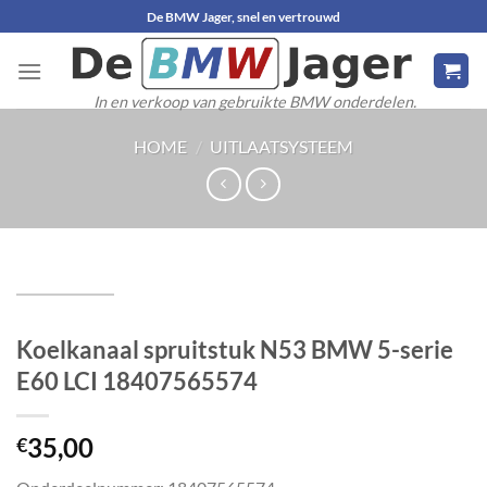
Ga
De BMW Jager, snel en vertrouwd
naar
inhoud
In en verkoop van gebruikte BMW onderdelen.
HOME
/
UITLAATSYSTEEM
Koelkanaal spruitstuk N53 BMW 5-serie
E60 LCI 18407565574
35,00
€