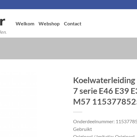
Welkom
Webshop
Contact
len.
Koelwaterleidin
7 serie E46 E39 
M57 115377852
Onderdeelnummer: 1153778
Gebruikt
Origineel / Imitatie: Origineel