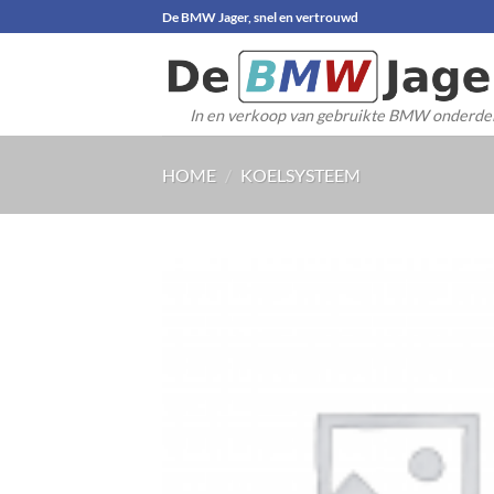
Ga
De BMW Jager, snel en vertrouwd
naar
inhoud
In en verkoop van gebruikte BMW onderde
HOME
/
KOELSYSTEEM