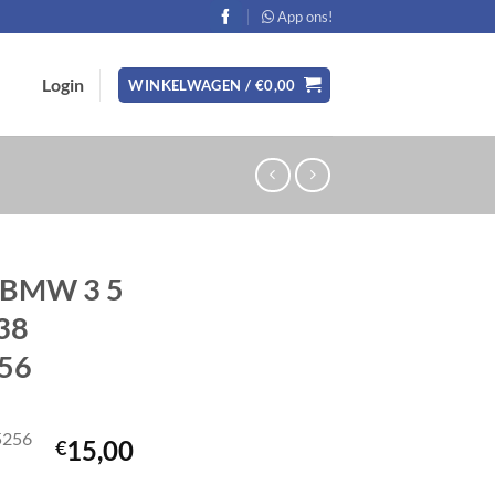
App ons!
Login
WINKELWAGEN /
€
0,00
g BMW 3 5
E38
56
5256
15,00
€