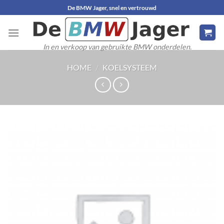
Ga
De BMW Jager, snel en vertrouwd
naar
inhoud
In en verkoop van gebruikte BMW onderdelen.
HOME
/
KOELSYSTEEM