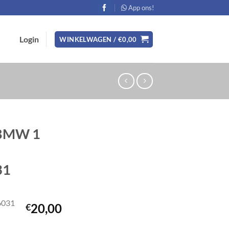
App ons!
Login
WINKELWAGEN /
€
0,00
 BMW 1
31
6031
20,00
€