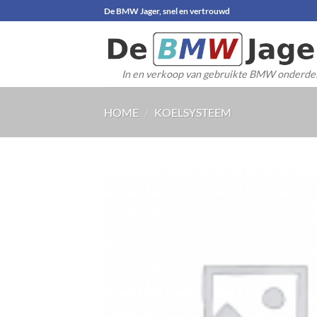
Ga
De BMW Jager, snel en vertrouwd
naar
inhoud
In en verkoop van gebruikte BMW onderde
HOME
/
KOELSYSTEEM