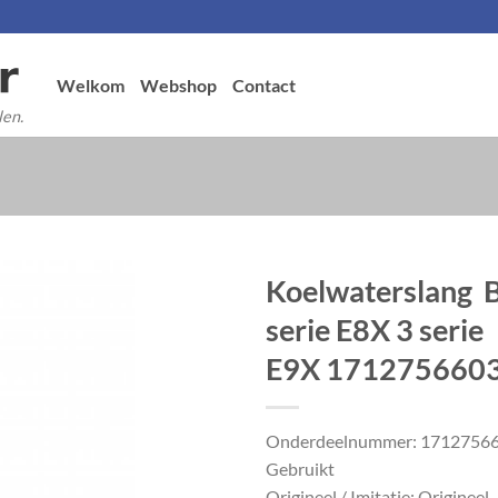
Welkom
Webshop
Contact
len.
Koelwaterslang
serie E8X 3 serie
E9X 171275660
Onderdeelnummer: 1712756
Gebruikt
Origineel / Imitatie: Origineel