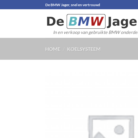
Ga
De BMW Jager, snel en vertrouwd
naar
inhoud
In en verkoop van gebruikte BMW onderde
HOME
/
KOELSYSTEEM