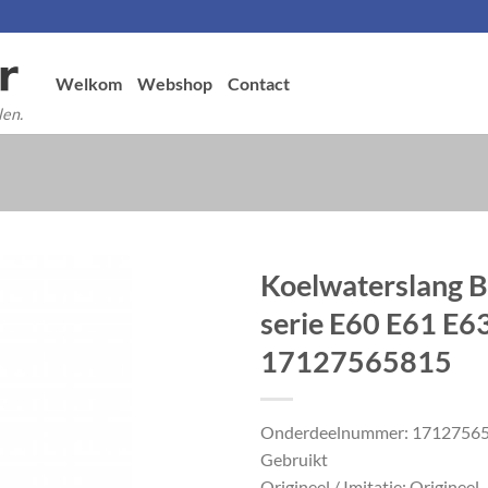
Welkom
Webshop
Contact
len.
Koelwaterslang 
serie E60 E61 E6
17127565815
Onderdeelnummer: 1712756
Gebruikt
Origineel / Imitatie: Origineel