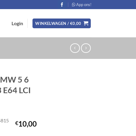
App ons!
Login
WINKELWAGEN /
€
0,00
BMW 5 6
3 E64 LCI
5815
10,00
€