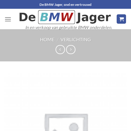
Ga
De BMW Jager, snel en vertrouwd
naar
inhoud
In en verkoop van gebruikte BMW onderdelen.
HOME
/
VERLICHTING