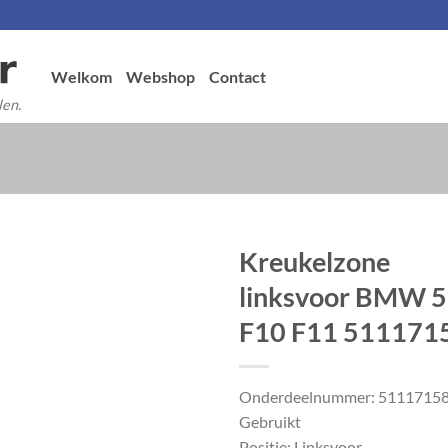
Welkom
Webshop
Contact
len.
Kreukelzone
linksvoor BMW 5
F10 F11 511171
Onderdeelnummer: 5111715
Gebruikt
Positie: Linksvoor