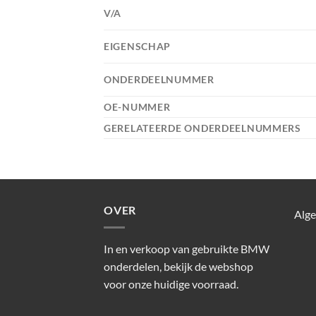
V/A
EIGENSCHAP
ONDERDEELNUMMER
OE-NUMMER
GERELATEERDE ONDERDEELNUMMERS
OVER
Alg
In en verkoop van gebruikte BMW
onderdelen, bekijk de webshop
voor onze huidige voorraad.