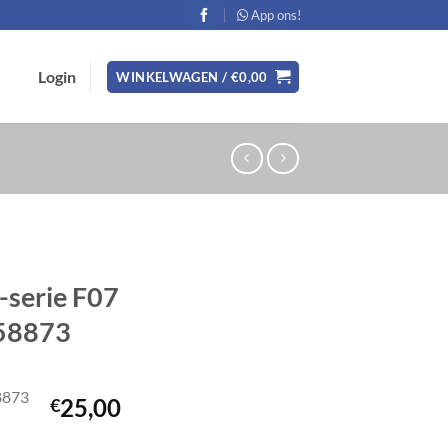
App ons!
Login
WINKELWAGEN /
€
0,00
-serie F07
58873
8873
25,00
€