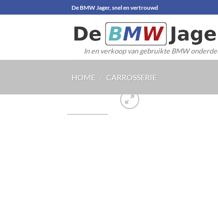
Ga
De BMW Jager, snel en vertrouwd
naar
inhoud
In en verkoop van gebruikte BMW onderde
HOME
/
CARROSSERIE