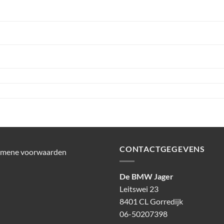
CONTACTGEGEVENS
emene voorwaarden
De BMW Jager
Leitswei 23
8401 CL Gorredijk
06-50207398