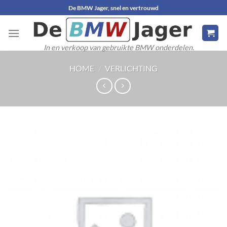
Ga
De BMW Jager, snel en vertrouwd
naar
inhoud
In en verkoop van gebruikte BMW onderdelen.
HOME
/
VERLICHTING