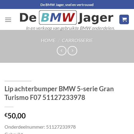
Ga
De BMW Jager, snel en vertrouwd
naar
inhoud
In en verkoop van gebruikte BMW onderdelen.
HOME
/
CARROSSERIE
Lip achterbumper BMW 5-serie Gran
Turismo F07 51127233978
50,00
€
Onderdeelnummer: 51127233978