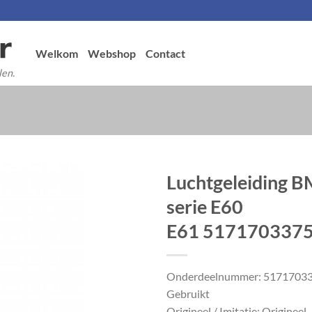
Welkom
Webshop
Contact
len.
Luchtgeleiding 
serie E60
E61 517170337
Onderdeelnummer: 5171703
Gebruikt
Origineel / Imitatie: Origineel