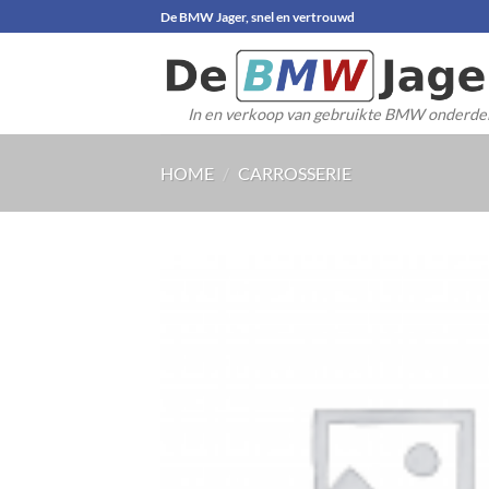
Ga
De BMW Jager, snel en vertrouwd
naar
inhoud
In en verkoop van gebruikte BMW onderde
HOME
/
CARROSSERIE