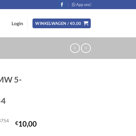
App ons!
Login
WINKELWAGEN /
€
0,00
BMW 5-
54
3754
10,00
€