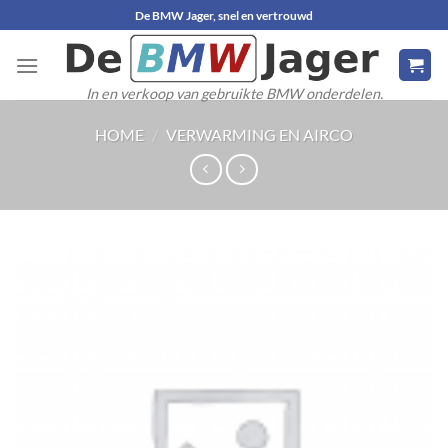
Ga
De BMW Jager, snel en vertrouwd
naar
inhoud
In en verkoop van gebruikte BMW onderdelen.
HOME
/
VERWARMING EN AIRCO