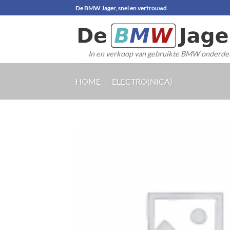
Ga
De BMW Jager, snel en vertrouwd
naar
inhoud
In en verkoop van gebruikte BMW onderde
HOME
/
ELECTRO(NICA)