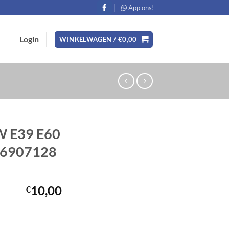
App ons!
Login
WINKELWAGEN /
€
0,00
 E39 E60
 6907128
10,00
€