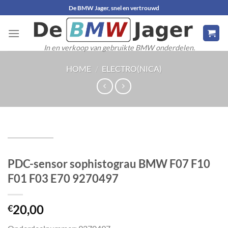
Ga
De BMW Jager, snel en vertrouwd
naar
inhoud
In en verkoop van gebruikte BMW onderdelen.
HOME
/
ELECTRO(NICA)
PDC-sensor sophistograu BMW F07 F10
F01 F03 E70 9270497
20,00
€