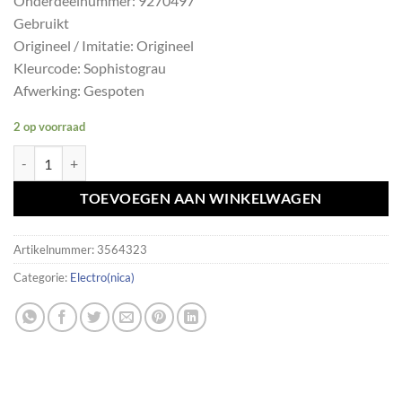
Onderdeelnummer: 9270497
Gebruikt
Origineel / Imitatie: Origineel
Kleurcode: Sophistograu
Afwerking: Gespoten
2 op voorraad
PDC-sensor sophistograu BMW F07 F10 F01 F03 E70 9270497 aantal
TOEVOEGEN AAN WINKELWAGEN
Artikelnummer:
3564323
Categorie:
Electro(nica)