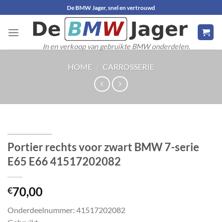
Ga
De BMW Jager, snel en vertrouwd
naar
inhoud
In en verkoop van gebruikte BMW onderdelen.
HOME
/
CARROSSERIE
Portier rechts voor zwart BMW 7-serie
E65 E66 41517202082
70,00
€
Onderdeelnummer: 41517202082