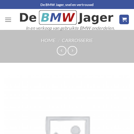
Ga
De BMW Jager, snel en vertrouwd
naar
inhoud
In en verkoop van gebruikte BMW onderdelen.
HOME
/
CARROSSERIE