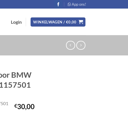
App ons!
Login
WINKELWAGEN /
€
0,00
voor BMW
11157501
7501
30,00
€