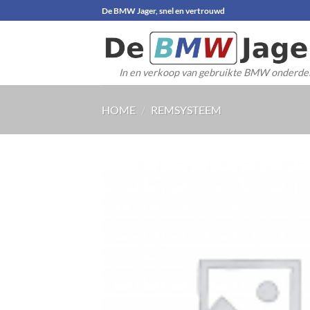
Ga
De BMW Jager, snel en vertrouwd
naar
inhoud
In en verkoop van gebruikte BMW onderde
HOME
/
REMSYSTEEM