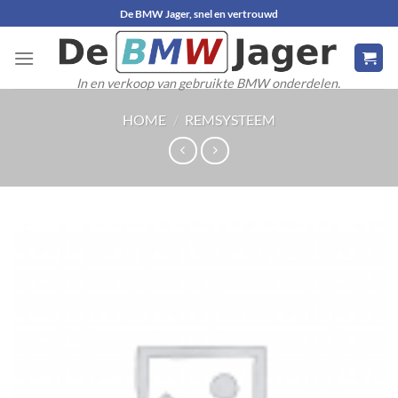
Ga
De BMW Jager, snel en vertrouwd
naar
inhoud
In en verkoop van gebruikte BMW onderdelen.
HOME
/
REMSYSTEEM