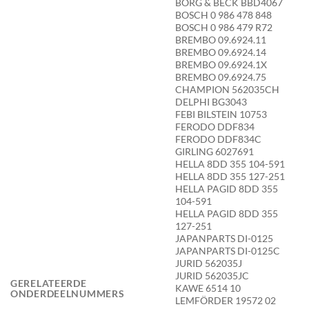
BORG & BECK BBD4067
BOSCH 0 986 478 848
BOSCH 0 986 479 R72
BREMBO 09.6924.11
BREMBO 09.6924.14
BREMBO 09.6924.1X
BREMBO 09.6924.75
CHAMPION 562035CH
DELPHI BG3043
FEBI BILSTEIN 10753
FERODO DDF834
FERODO DDF834C
GIRLING 6027691
HELLA 8DD 355 104-591
HELLA 8DD 355 127-251
HELLA PAGID 8DD 355
104-591
HELLA PAGID 8DD 355
127-251
JAPANPARTS DI-0125
JAPANPARTS DI-0125C
JURID 562035J
JURID 562035JC
GERELATEERDE
KAWE 6514 10
ONDERDEELNUMMERS
LEMFÖRDER 19572 02