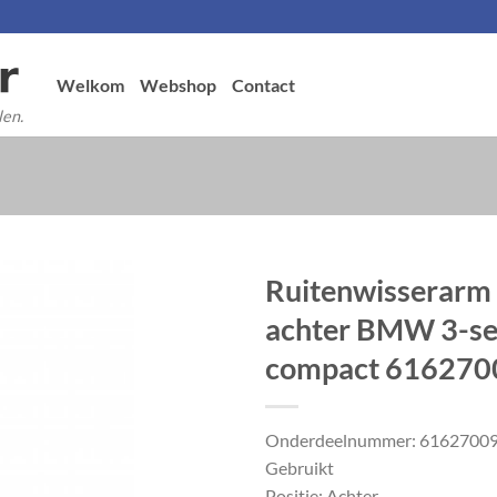
Welkom
Webshop
Contact
len.
Ruitenwisserarm
achter BMW 3-se
compact 61627
Onderdeelnummer: 6162700
Gebruikt
Positie: Achter