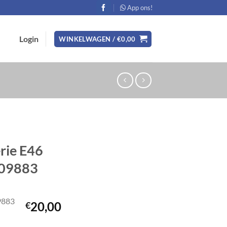
App ons!
Login
WINKELWAGEN /
€
0,00
rie E46
009883
9883
20,00
€