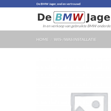
Ga
De BMW Jager, snel en vertrouwd
naar
inhoud
In en verkoop van gebruikte BMW onderde
HOME
/
WIS-/WAS INSTALLATIE