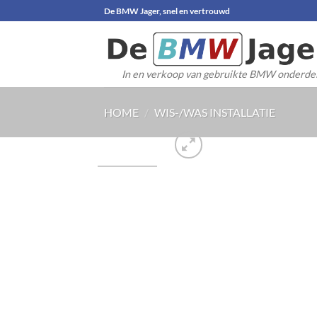
Ga
De BMW Jager, snel en vertrouwd
naar
inhoud
In en verkoop van gebruikte BMW onderde
HOME
/
WIS-/WAS INSTALLATIE