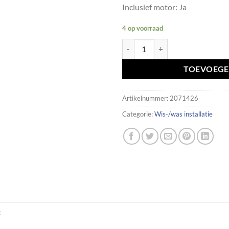
Inclusief motor: Ja
4 op voorraad
Ruitenwissermechanisme met mo
TOEVOEGE
Artikelnummer:
2071426
Categorie:
Wis-/was installatie
R