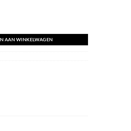
tor BMW 7 serie E65 61617078207 aantal
N AAN WINKELWAGEN