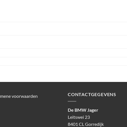
CONTACTGEGEVENS
emene voorwaarden
De BMW Jager
Leitswei 23
8401 CL Gorredijk