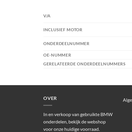
V/A
INCLUSIEF MOTOR
ONDERDEELNUMMER
OE-NUMMER
GERELATEERDE ONDERDEELNUMMERS
OVER
Alg
In en verkoop van gebruikte BMW
onderdelen, bekijk de webshop
voor onze huidige voorraad.