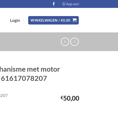
App ons!
Login
WINKELWAGEN /
€
0,00
hanisme met motor
5 61617078207
8207
50,00
€