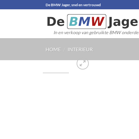
Ga
De BMW Jager, snel en vertrouwd
naar
inhoud
In en verkoop van gebruikte BMW onderde
HOME
/
INTERIEUR