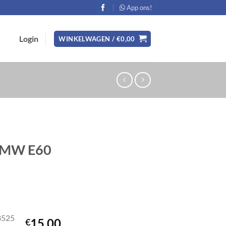
App ons!
Login
WINKELWAGEN /
€
0,00
 BMW E60
8525
15,00
€