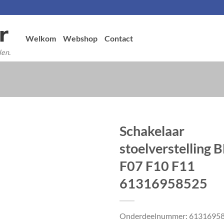
Welkom
Webshop
Contact
len.
Schakelaar
stoelverstelling
F07 F10 F11
61316958525
Onderdeelnummer: 6131695