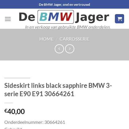
Ga
De BMW Jager, snel en vertrouwd
naar
inhoud
In en verkoop van gebruikte BMW onderdelen.
HOME
/
CARROSSERIE
Sideskirt links black sapphire BMW 3-
serie E90 E91 30664261
40,00
€
Onderdeelnummer: 30664261