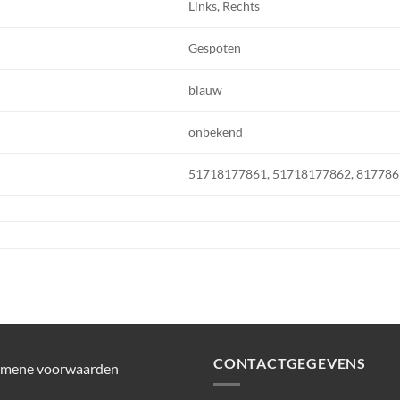
Links, Rechts
Gespoten
blauw
onbekend
51718177861, 51718177862, 817786
CONTACTGEGEVENS
emene voorwaarden