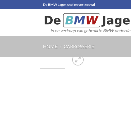
Ga
De BMW Jager, snel en vertrouwd
naar
inhoud
In en verkoop van gebruikte BMW onderde
HOME
/
CARROSSERIE