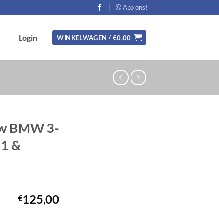
App ons!
Login
WINKELWAGEN /
€
0,00
auw BMW 3-
61 &
125,00
€