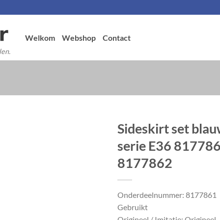
Welkom
Webshop
Contact
len.
Sideskirt set bl
serie E36 81778
8177862
Onderdeelnummer: 8177861
Gebruikt
Origineel / Imitatie: Origineel