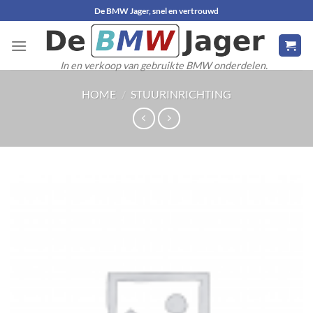
Ga
De BMW Jager, snel en vertrouwd
naar
inhoud
In en verkoop van gebruikte BMW onderdelen.
HOME
/
STUURINRICHTING