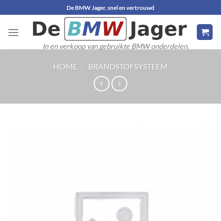
Ga
De BMW Jager, snel en vertrouwd
naar
inhoud
In en verkoop van gebruikte BMW onderdelen.
HOME
/
BRANDSTOFSYSTEEM