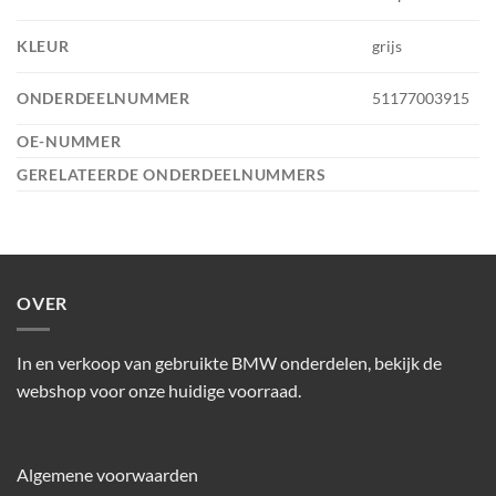
KLEUR
grijs
ONDERDEELNUMMER
51177003915
OE-NUMMER
GERELATEERDE ONDERDEELNUMMERS
OVER
In en verkoop van gebruikte BMW onderdelen, bekijk de
webshop voor onze huidige voorraad.
Algemene voorwaarden