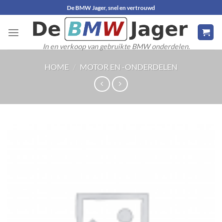
Ga
De BMW Jager, snel en vertrouwd
naar
inhoud
In en verkoop van gebruikte BMW onderdelen.
HOME
/
MOTOR EN -ONDERDELEN