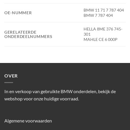
BMW 11 71 7 787 404
OE-NUMMER
BMW 7 787 404
HELLA 8ME 376 745-
GERELATEERDE
301
ONDERDEELNUMMERS
MAHLE CE 6 000P
OVER
In en verkoop van gebruikte BMW onderdelen, bekijk de
webshop voor onze huidige voorraad.
Algemene voorwaarden