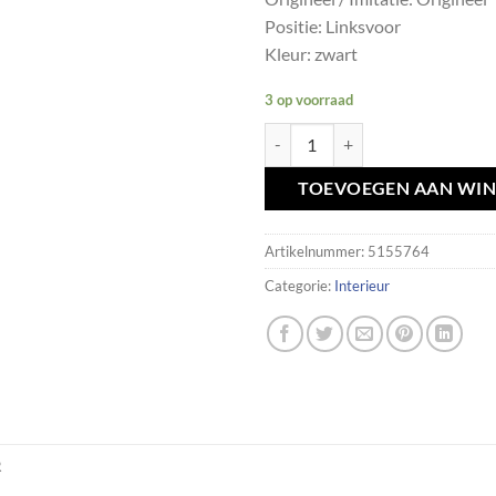
Positie: Linksvoor
Kleur: zwart
3 op voorraad
Veiligheidsgordel linksvoor zwa
TOEVOEGEN AAN WI
Artikelnummer:
5155764
Categorie:
Interieur
R