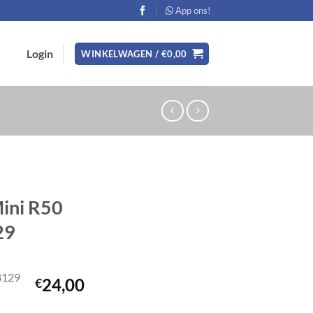
App ons!
Login
WINKELWAGEN /
€
0,00
Mini R50
29
8129
24,00
€