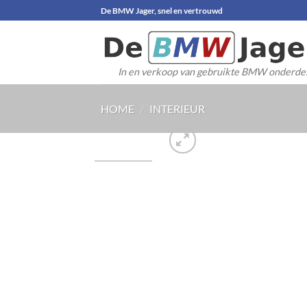
Ga
De BMW Jager, snel en vertrouwd
naar
inhoud
In en verkoop van gebruikte BMW onderde
HOME
/
INTERIEUR