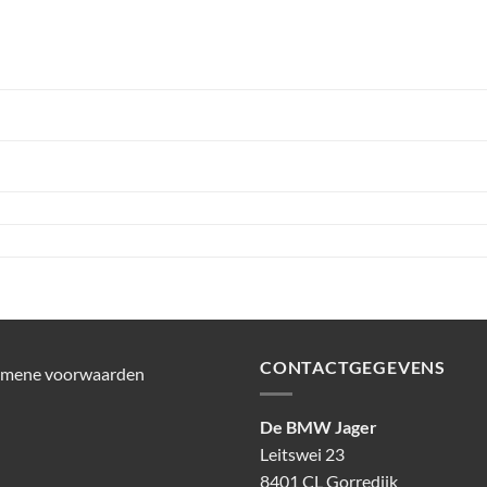
CONTACTGEGEVENS
emene voorwaarden
De BMW Jager
Leitswei 23
8401 CL Gorredijk