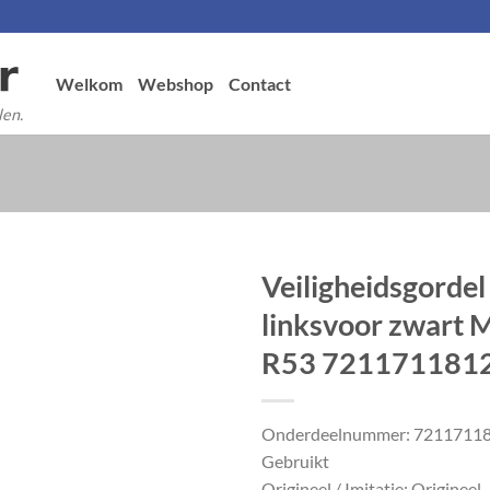
Welkom
Webshop
Contact
len.
Veiligheidsgordel
linksvoor zwart 
R53 721171181
Onderdeelnummer: 7211711
Gebruikt
Origineel / Imitatie: Origineel