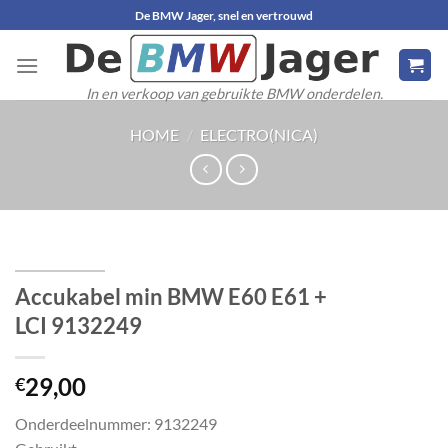
Ga
De BMW Jager, snel en vertrouwd
naar
inhoud
In en verkoop van gebruikte BMW onderdelen.
HOME
/
ELECTRO(NICA)
Accukabel min BMW E60 E61 +
LCI 9132249
29,00
€
Onderdeelnummer: 9132249