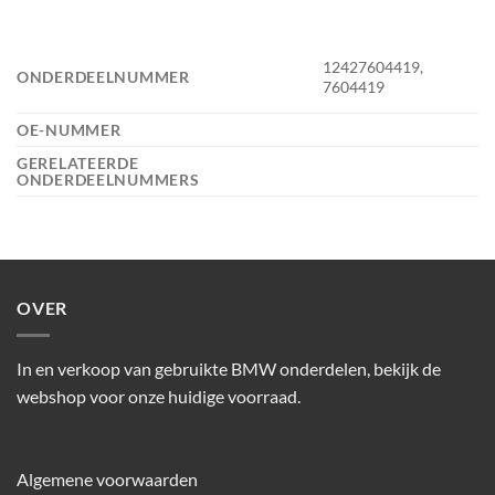
12427604419,
ONDERDEELNUMMER
7604419
OE-NUMMER
GERELATEERDE
ONDERDEELNUMMERS
OVER
In en verkoop van gebruikte BMW onderdelen, bekijk de
webshop voor onze huidige voorraad.
Algemene voorwaarden