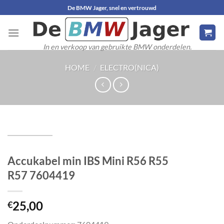
Ga
De BMW Jager, snel en vertrouwd
naar
inhoud
In en verkoop van gebruikte BMW onderdelen.
HOME
/
ELECTRO(NICA)
Accukabel min IBS Mini R56 R55
R57 7604419
25,00
€