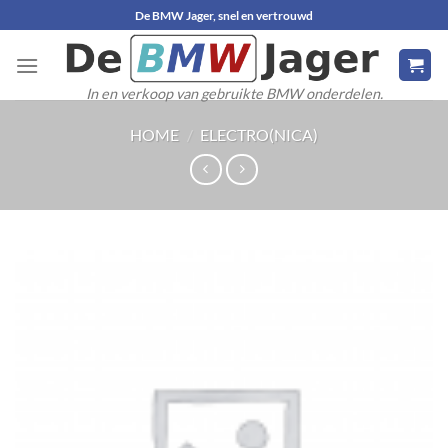
Ga
De BMW Jager, snel en vertrouwd
naar
inhoud
In en verkoop van gebruikte BMW onderdelen.
HOME
/
ELECTRO(NICA)