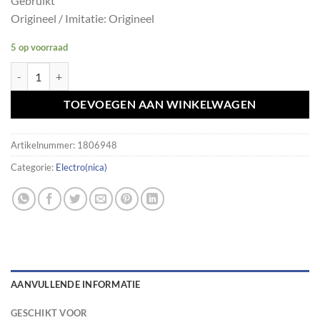
Gebruikt
Origineel / Imitatie: Origineel
5 op voorraad
interieurantenne comforttoegang BMW F en G serie 65209220832 aa
TOEVOEGEN AAN WINKELWAGEN
Artikelnummer:
1806948
Categorie:
Electro(nica)
AANVULLENDE INFORMATIE
GESCHIKT VOOR