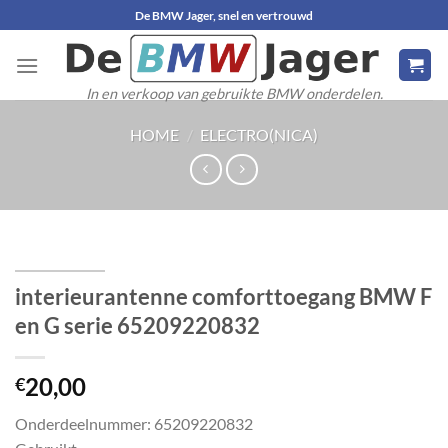
Ga
De BMW Jager, snel en vertrouwd
naar
inhoud
In en verkoop van gebruikte BMW onderdelen.
HOME
/
ELECTRO(NICA)
interieurantenne comforttoegang BMW F
en G serie 65209220832
20,00
€
Onderdeelnummer: 65209220832